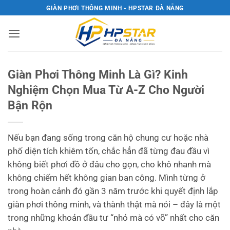
Bỏ
GIÀN PHƠI THÔNG MINH - HPSTAR ĐÀ NẴNG
qua
nội
dung
Giàn Phơi Thông Minh Là Gì? Kinh
Nghiệm Chọn Mua Từ A-Z Cho Người
Bận Rộn
Nếu bạn đang sống trong căn hộ chung cư hoặc nhà
phố diện tích khiêm tốn, chắc hẳn đã từng đau đầu vì
không biết phơi đồ ở đâu cho gọn, cho khô nhanh mà
không chiếm hết không gian ban công. Mình từng ở
trong hoàn cảnh đó gần 3 năm trước khi quyết định lắp
giàn phơi thông minh, và thành thật mà nói – đây là một
trong những khoản đầu tư “nhỏ mà có võ” nhất cho căn