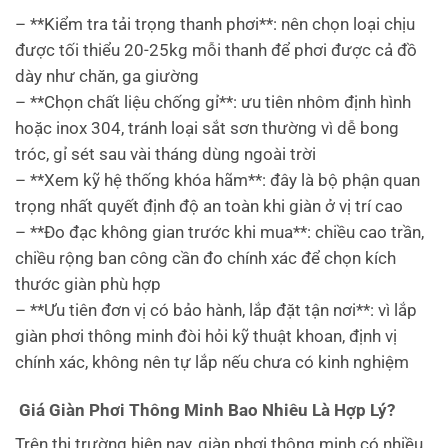
– **Kiểm tra tải trọng thanh phơi**: nên chọn loại chịu
được tối thiểu 20-25kg mỗi thanh để phơi được cả đồ
dày như chăn, ga giường
– **Chọn chất liệu chống gỉ**: ưu tiên nhôm định hình
hoặc inox 304, tránh loại sắt sơn thường vì dễ bong
tróc, gỉ sét sau vài tháng dùng ngoài trời
– **Xem kỹ hệ thống khóa hãm**: đây là bộ phận quan
trọng nhất quyết định độ an toàn khi giàn ở vị trí cao
– **Đo đạc không gian trước khi mua**: chiều cao trần,
chiều rộng ban công cần đo chính xác để chọn kích
thước giàn phù hợp
– **Ưu tiên đơn vị có bảo hành, lắp đặt tận nơi**: vì lắp
giàn phơi thông minh đòi hỏi kỹ thuật khoan, định vị
chính xác, không nên tự lắp nếu chưa có kinh nghiệm
Giá Giàn Phơi Thông Minh Bao Nhiêu Là Hợp Lý?
Trên thị trường hiện nay, giàn phơi thông minh có nhiều