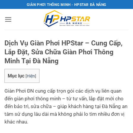
Bỏ
GIÀN PHƠI THÔNG MINH - HPSTAR ĐÀ NẴNG
qua
nội
dung
Dịch Vụ Giàn Phơi HPStar – Cung Cấp,
Lắp Đặt, Sửa Chữa Giàn Phơi Thông
Minh Tại Đà Nẵng
Mục lục
[
Hiện
]
Giàn Phơi ĐN cung cấp trọn gói các dịch vụ liên quan
đến giàn phơi thông minh – từ tư vấn, lắp đặt mới cho
đến bảo trì, sửa chữa – giúp khách hàng tại Đà Nẵng an
tâm sử dụng lâu dài mà không phải lo tìm nhiều đơn vị
khác nhau.